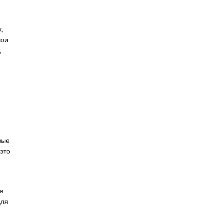
,
вои
,
вые
это
я
для