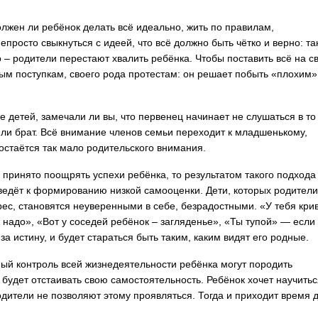
лжен ли ребёнок делать всё идеально, жить по правилам,
осто свыкнуться с идеей, что всё должно быть чётко и верно: так
о – родители перестают хвалить ребёнка. Чтобы поставить всё на с
ым поступкам, своего рода протестам: он решает побыть «плохим»
 детей, замечали ли вы, что первенец начинает не слушаться в то
 или брат. Всё внимание членов семьи переходит к младшенькому,
остаётся так мало родительского внимания.
принято поощрять успехи ребёнка, то результатом такого подхода
 ведёт к формированию низкой самооценки. Дети, которых родители
дрес, становятся неуверенными в себе, безрадостными. «У тебя кри
 надо», «Вот у соседей ребёнок – загляденье», «Ты тупой» — если 
за истину, и будет стараться быть таким, каким видят его родные.
ый контроль всей жизнедеятельности ребёнка могут породить
будет отстаивать свою самостоятельность. Ребёнок хочет научитьс
родители не позволяют этому проявляться. Тогда и приходит время 