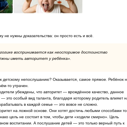
у не нужны доказательства: он просто есть и всё.
агогике воспринимается как неоспоримое достоинство
олжны иметь авторитет у ребёнка».
к детскому непослушанию? Оказывается, самое прямое. Ребёнок 
чём-то утрачен.
одители убеждены, что авторитет — врождённое качество, данное
т — это особый вид таланта, благодаря которому родитель влияет н
ырабатывать в каждой семье — это вовсе не сложно.
ритет на ложной основе. Они хотят достичь любыми способами то
ако цель не состоит в том, чтобы дети «ходили смирно». Цель
ном воспитании. А послушание детей — это только верный путь к