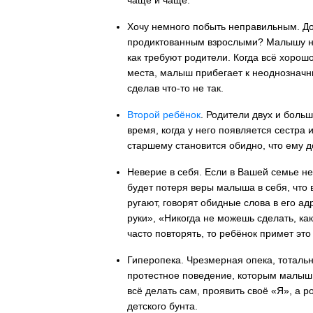
чаще и чаще.
Хочу немного побыть неправильным.
До
продиктованным взрослыми? Малышу непр
как требуют родители. Когда всё хорош
места, малыш прибегает к неоднозначн
сделав что-то не так.
Второй ребёнок
.
Родители двух и больше
время, когда у него появляется сестра
старшему становится обидно, что ему д
Неверие в себя.
Если в Вашей семье не 
будет потеря веры малыша в себя, что
ругают, говорят обидные слова в его а
руки», «Никогда не можешь сделать, как
часто повторять, то ребёнок примет это 
Гиперопека.
Чрезмерная опека, тотальн
протестное поведение, которым малыш 
всё делать сам, проявить своё «Я», а 
детского бунта.