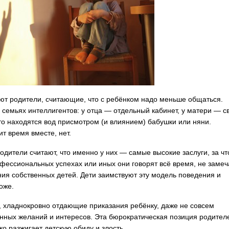
т родители, считающие, что с ребёнком надо меньше общаться.
семьях интеллигентов: у отца — отдельный кабинет, у матери — с
то находятся вод присмотром (и влиянием) бабушки или няни.
ит время вместе, нет.
дители считают, что именно у них — самые высокие заслуги, за чт
фессиональных успехах или иных они говорят всё время, не замеч
ания собственных детей. Дети заимствуют эту модель поведения и
оже.
 хладнокровно отдающие приказания ребёнку, даже не совсем
ных желаний и интересов. Эта бюрократическая позиция родител
ко разжигает детскую обиду и злость.