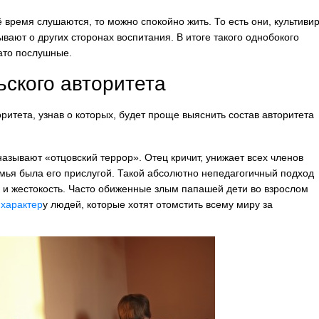
ё время слушаются, то можно спокойно жить. То есть они, культиви
вают о других сторонах воспитания. В итоге такого однобокого
ато послушные.
ского авторитета
оритета
, узнав о которых, будет проще выяснить состав авторитета
азывают «отцовский террор». Отец кричит, унижает всех членов
семья была его прислугой. Такой абсолютно непедагогичный подход
ой и жестокость. Часто обиженные злым папашей дети во взрослом
о
характер
у людей, которые хотят отомстить всему миру за