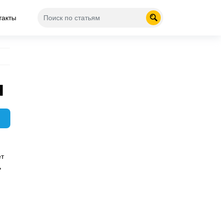
такты
я
ет
ь