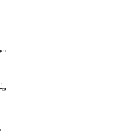
для
,
тся
я