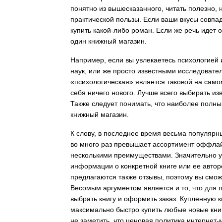
понятно из вышесказанного, читать полезно,
практической пользы. Если ваши вкусы совпад
купить какой-либо роман. Если же речь идет 
один книжный магазин.
Например, если вы увлекаетесь психологией 
наук, или же просто известными исследовате
«психологическая» является таковой на самом
себя ничего нового. Лучше всего выбирать из
Также следует понимать, что наиболее полны
книжный магазин.
К слову, в последнее время весьма популярны
во много раз превышает ассортимент оффлай
несколькими преимуществами. Значительно уп
информации о конкретной книге или ее автор
предлагаются также отзывы, поэтому вы смо
Весомым аргументом является и то, что для 
выбрать книгу и оформить заказ. Купленную к
максимально быстро купить любые новые книг
не заметить, что ценовая политика интернет-