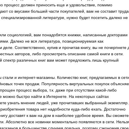
 но процесс должен приносить еще и удовольствие, помимо
ают со вкусами большей части покупателей, вам не составит труда
о специализированной литературе, нужно будет посетить далеко не
или социологией, вам понадобятся книжки, написанные докторами
лями. Далеко не вся литература, позиционируемая как
 деле. Соответственно, купив и прочитав книгу, вы не почерпнете 
вестных авторов, либо просмотреть описание самой книги в сети.
й спектр различных книг вам может предложить лишь крупный
 стали и интернет-магазины. Количество книг, предлагаемых в сети
новых точек продаж. Популярность виртуальных покупок объясняе
рощен процесс выбора, т.к. даже при отсутствии какой-либо
е можно быстро найти в Интернете. На некоторых сайтах
жете узнать мнение людей, уже прочитавших выбранный экземпляр.
приобретения товара нет надобности куда-либо ехать. Достаточно
нигу доставят к вам на дом в наиболее удобное время. Вы сможете
и. Абсолютно все новинки моментально появляются в сети. Нельз
магазинов в большинстве случаев лояльна, поэтому сэкономив свое